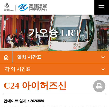
가오슝 LRT
열차 시간표
각 역 시간표
C24 아이허즈신
업데이트 일자
：
2026/8/4