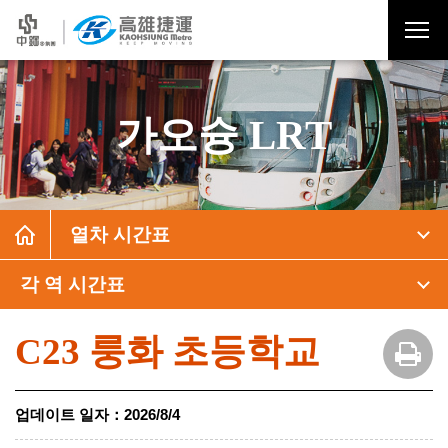
가오슝 LRT
열차 시간표
각 역 시간표
C23 룽화 초등학교
업데이트 일자
：
2026/8/4