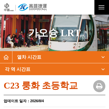
가오슝 LRT
열차 시간표
각 역 시간표
C23 룽화 초등학교
업데이트 일자
：
2026/8/4