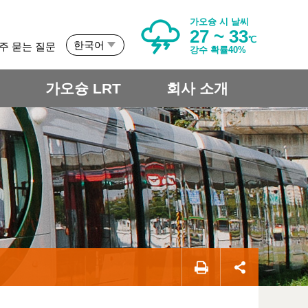
가오슝 시 날씨
27 ~ 33
℃
한국어
주 묻는 질문
강수 확률40%
개
가오슝 LRT
회사 소개