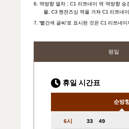
6. 역방향 열차 : C1 리쯔네이 역 역방향 승강
몰, C3 첸전즈싱 역을 거쳐 C1 리쯔네
7. '빨간색 글씨'로 표시된 것은 C1 리쯔
평일
휴일 시간표
순방
6시
33
49