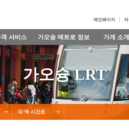
:::
메인페이지
자
승객 서비스
가오슝 메트로 정보
가게 소
가오슝 LRT
각 역 시간표