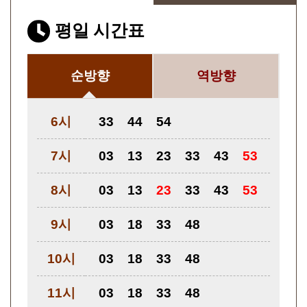
평일 시간표
순방향
역방향
6시
33
44
54
7시
03
13
23
33
43
53
8시
03
13
23
33
43
53
9시
03
18
33
48
10시
03
18
33
48
11시
03
18
33
48