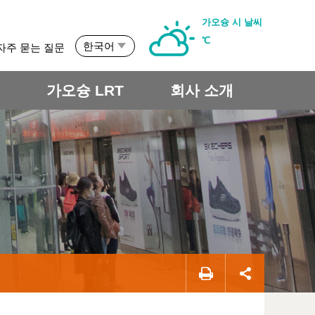
가오슝 시 날씨
℃
한국어
자주 묻는 질문
개
가오슝 LRT
회사 소개