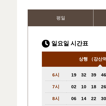
평일
일요일 시간표
상행
（강산역
6시
19
32
39
4
7시
02
10
18
2
8시
06
14
22
3