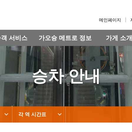
:::
메인페이지
승객 서비스
가오슝 메트로 정보
가게 소
승차 안내
각 역 시간표