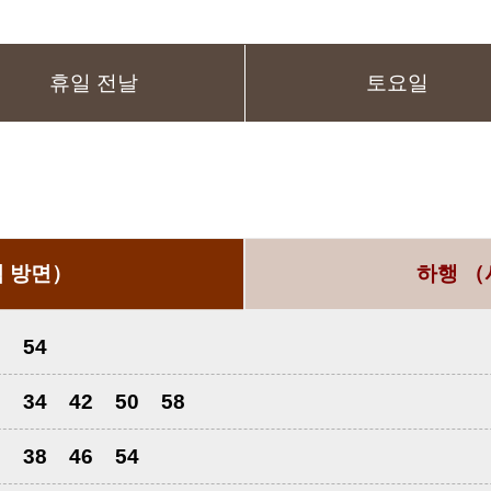
휴일 전날
토요일
 방면）
하행
（
6
54
6
34
42
50
58
0
38
46
54