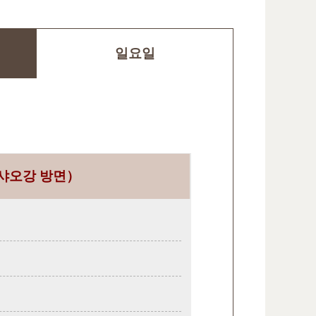
일요일
샤오강 방면）