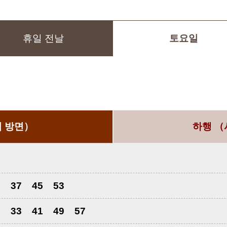
휴일 전날
토요일
 방면）
하행
（
9
37
45
53
5
33
41
49
57