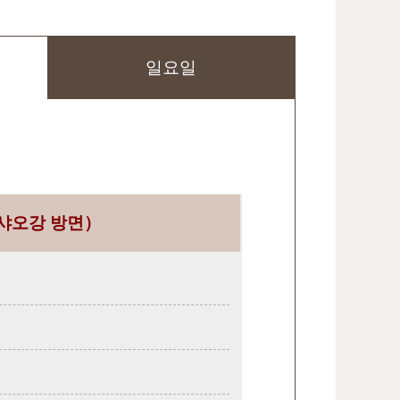
일요일
샤오강 방면）