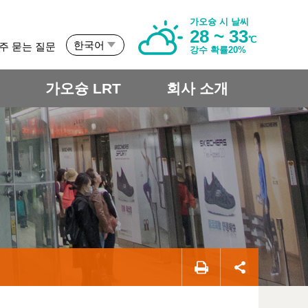
가오슝 시 날씨
28 ~ 33
℃
한국어
주 묻는 질문
강수 확률20%
개
가오슝 LRT
회사 소개