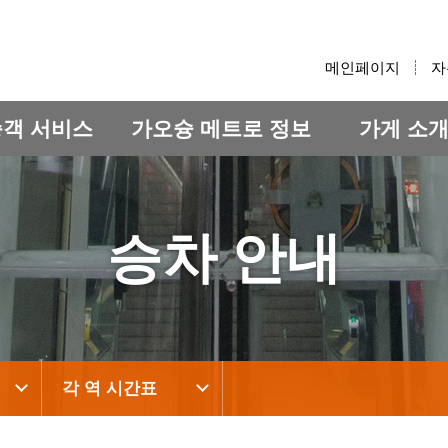
:::
메인페이지
자
승객 서비스
가오슝 메트로 정보
가게 소
승차 안내
각 역 시간표