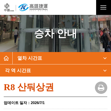
승차 안내
열차 시간표
각 역 시간표
R8 산둬상권
업데이트 일자
：
2026/7/1