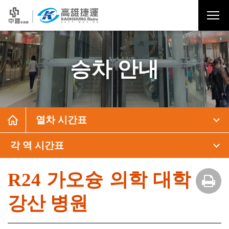
승차 안내
열차 시간표
각 역 시간표
R24 가오슝 의학 대학
강산 병원