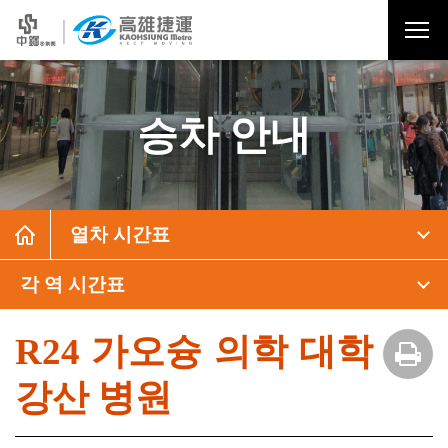
승차 안내
열차 시간표
각 역 시간표
R24 가오슝 의학 대학
강산 병원