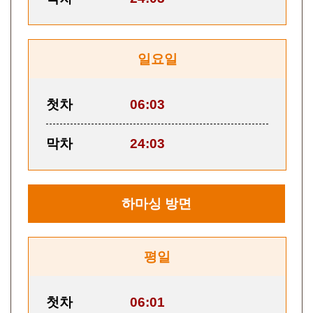
일요일
첫차
06:03
막차
24:03
하마싱
방면
평일
첫차
06:01