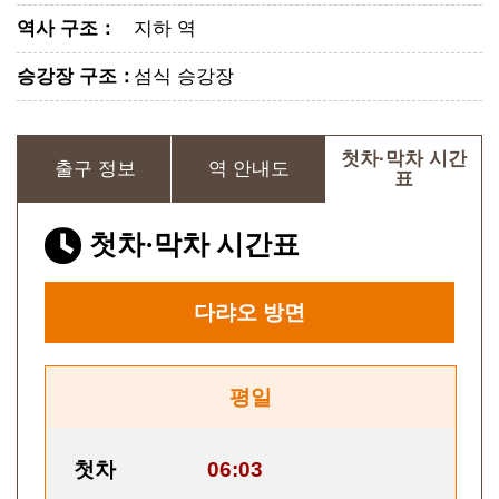
역사 구조
：
지하 역
승강장 구조
：
섬식 승강장
첫차·막차 시간
출구 정보
역 안내도
표
첫차·막차 시간표
다랴오
방면
평일
첫차
06:03