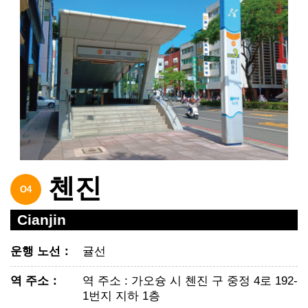
첸진
O4
Cianjin
운행 노선
：
귤선
역 주소
：
역 주소 : 가오슝 시 첸진 구 중정 4로 192-
1번지 지하 1층