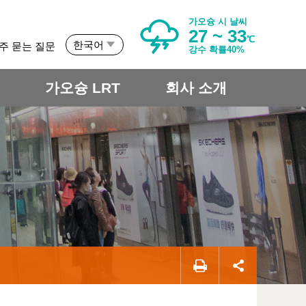
가오슝 시 날씨
27 ~ 33
℃
한국어
주 묻는 질문
강수 확률40%
개
가오슝 LRT
회사 소개