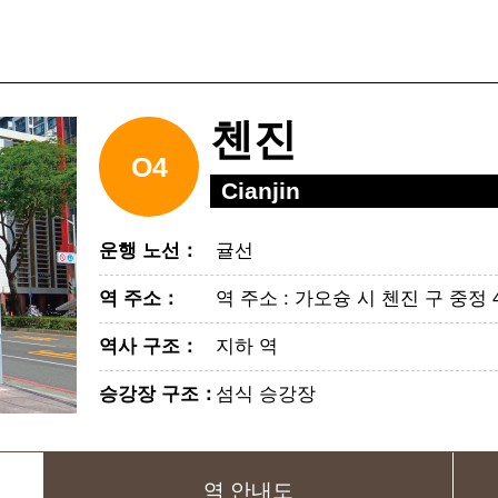
첸진
O4
Cianjin
운행 노선
：
귤선
역 주소
：
역 주소 : 가오슝 시 첸진 구 중정 4
역사 구조
：
지하 역
승강장 구조
：
섬식 승강장
역 안내도