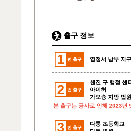
출구 정보
1
염정서 남부 지
번 출구
첸진 구 행정 센
2
아이허
번 출구
가오슝 지방 법
본 출구는 공사로 인해 2023년 
3
다퉁 초등학교
번 출구