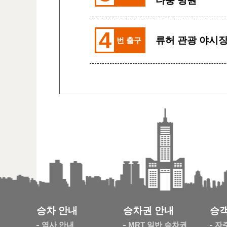
다퉁 병원
4
류허 관광 야시
번 출구
승차 안내
승차권 안내
승객
역사 안내
MRT 일반 승차권
자