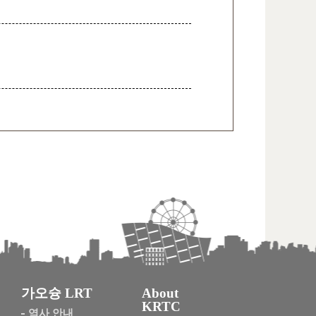
가오슝 LRT
About
KRTC
역사 안내