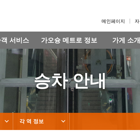
:::
메인페이지
자
승객 서비스
가오슝 메트로 정보
가게 소
승차 안내
각 역 정보