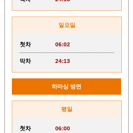
일요일
첫차
06:02
막차
24:13
하마싱
방면
평일
첫차
06:00