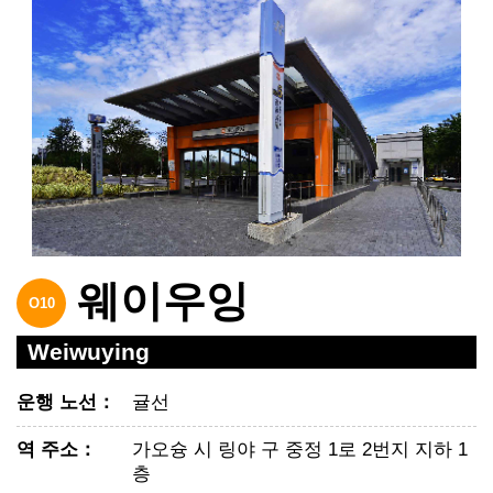
웨이우잉
O10
Weiwuying
운행 노선
：
귤선
역 주소
：
가오슝 시 링야 구 중정 1로 2번지 지하 1
층