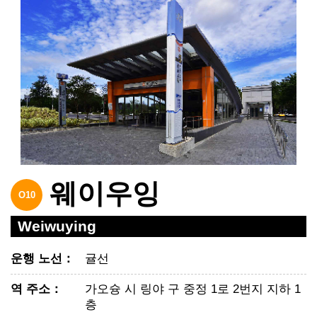
웨이우잉
O10
Weiwuying
운행 노선
：
귤선
역 주소
：
가오슝 시 링야 구 중정 1로 2번지 지하 1
층