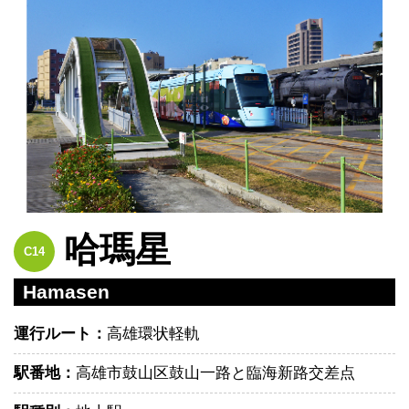
哈瑪星
C14
Hamasen
運行ルート：
高雄環状軽軌
駅番地：
高雄市鼓山区鼓山一路と臨海新路交差点