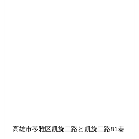
高雄市苓雅区凱旋二路と凱旋二路81巷