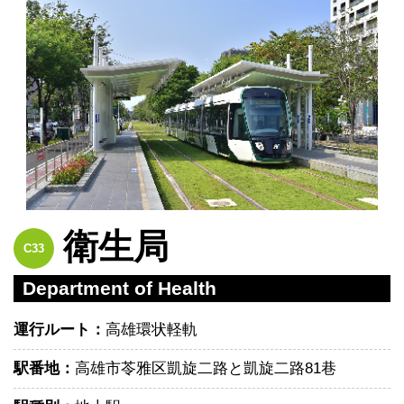
衛生局
C33
Department of Health
運行ルート：
高雄環状軽軌
駅番地：
高雄市苓雅区凱旋二路と凱旋二路81巷