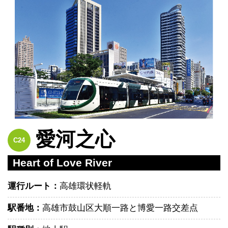
愛河之心
C24
Heart of Love River
運行ルート：
高雄環状軽軌
駅番地：
高雄市鼓山区大順一路と博愛一路交差点