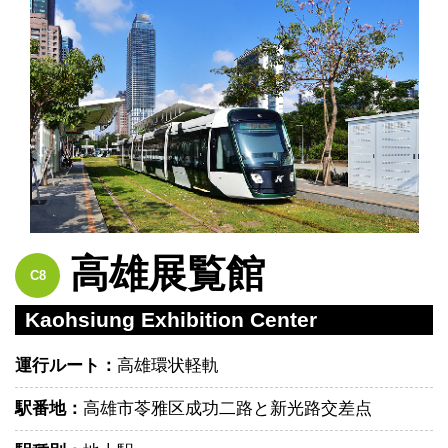
高雄展覧館
C8
Kaohsiung Exhibition Center
運行ルート：
高雄環状軽軌
駅番地：
高雄市苓雅区成功二路と新光路交差点