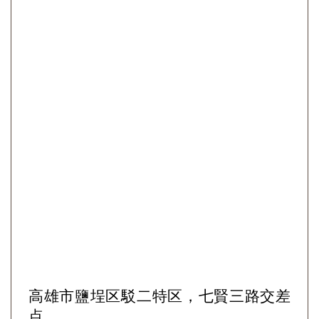
高雄市鹽埕区駁二特区，七賢三路交差
点