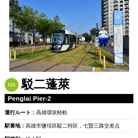
駁二蓬萊
C13
Penglai Pier-2
運行ルート：
高雄環状軽軌
駅番地：
高雄市鹽埕区駁二特区，七賢三路交差点