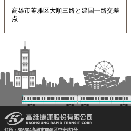
高雄市苓雅区大順三路と建国一路交差
点
住所：806604高雄市前鎮区中安路1号