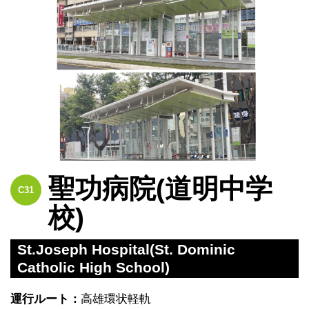
聖功病院(道明中学
C31
校)
St.Joseph Hospital(St. Dominic
Catholic High School)
運行ルート：
高雄環状軽軌