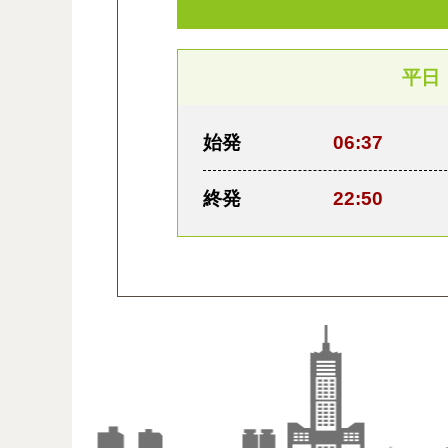
平日
始発
06:37
終発
22:50