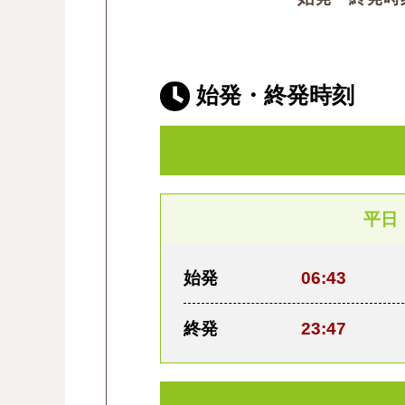
始発・終発時刻
平日
始発
06:43
終発
23:47