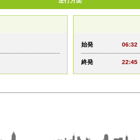
逆行方面
始発
06:32
終発
22:45