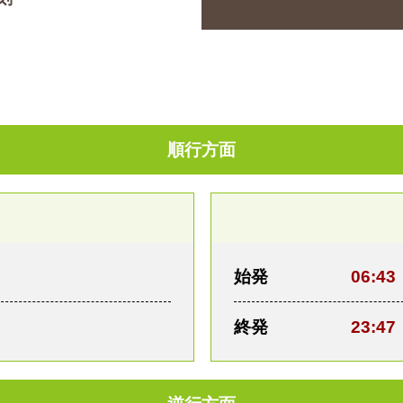
順行方面
始発
06:43
終発
23:47