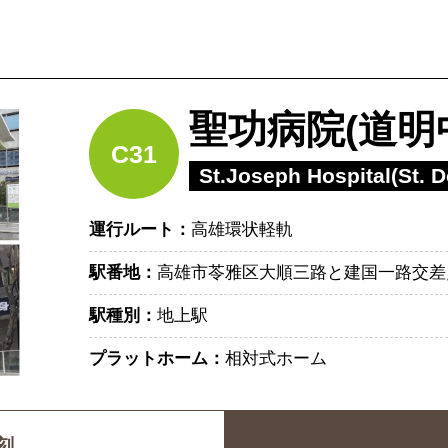
聖功病院(道明
C31
St.Joseph Hospital(St. 
運行ルート：
高雄環状軽軌
駅番地：
高雄市苓雅区大順三路と建国一路交差
駅種別：
地上駅
プラットホーム：
相対式ホーム
刻