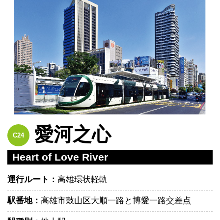
愛河之心
C24
Heart of Love River
運行ルート：
高雄環状軽軌
駅番地：
高雄市鼓山区大順一路と博愛一路交差点