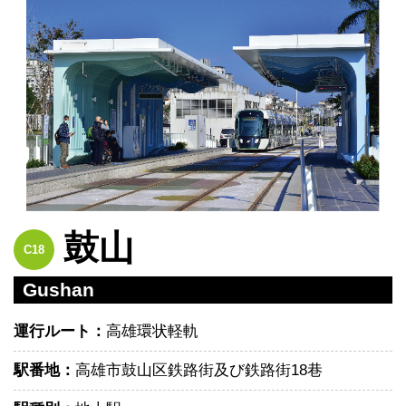
鼓山
C18
Gushan
運行ルート：
高雄環状軽軌
駅番地：
高雄市鼓山区鉄路街及び鉄路街18巷