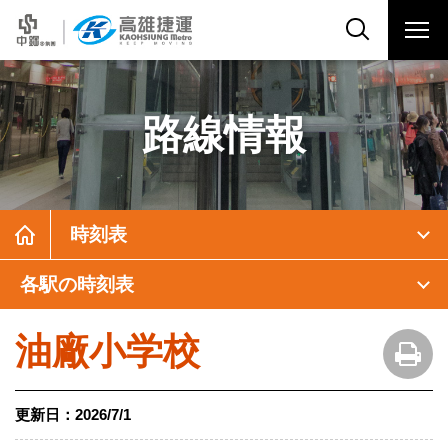
路線情報
時刻表
各駅の時刻表
油廠小学校
更新日：
2026/7/1