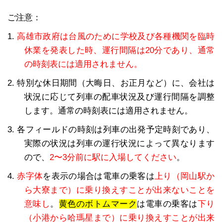
ご注意：
1.
高雄市政府は台風のために学校及び各種機関を臨時
休業を発表した時、運行間隔は20分であり、通常
の時刻表には適用されません。
2. 特別な休日期間（大晦日、お正月など）に、会社は
状況に応じて列車の配車状況及び運行間隔を調整
します。通常の時刻表には適用されません。
3. 各フィールドの時刻は列車の出発予定時刻であり、
実際の状況は列車の運行状況によって異なります
ので、
2〜3分前に駅に入場してください
。
4.
赤字体
を表示の場合は電車の乗客は
上り（岡山駅か
ら大寮まで）に乗り換えすことが出来ないことを
意味し
。
黄色のボトムマーク
は電車の乗客は
下り
（小港から哈瑪星まで）に乗り換えすことが出来