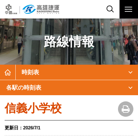
路線情報
時刻表
各駅の時刻表
信義小学校
更新日：
2026/7/1