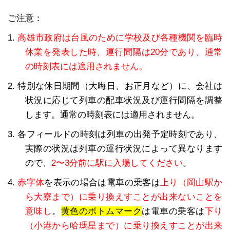
ご注意：
1.
高雄市政府は台風のために学校及び各種機関を臨時
休業を発表した時、運行間隔は20分であり、通常
の時刻表には適用されません。
2. 特別な休日期間（大晦日、お正月など）に、会社は
状況に応じて列車の配車状況及び運行間隔を調整
します。通常の時刻表には適用されません。
3. 各フィールドの時刻は列車の出発予定時刻であり、
実際の状況は列車の運行状況によって異なります
ので、
2〜3分前に駅に入場してください
。
4.
赤字体
を表示の場合は電車の乗客は
上り（岡山駅か
ら大寮まで）に乗り換えすことが出来ないことを
意味し
。
黄色のボトムマーク
は電車の乗客は
下り
（小港から哈瑪星まで）に乗り換えすことが出来