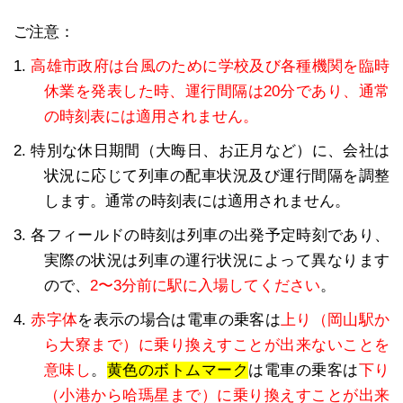
ご注意：
1.
高雄市政府は台風のために学校及び各種機関を臨時
休業を発表した時、運行間隔は20分であり、通常
の時刻表には適用されません。
2. 特別な休日期間（大晦日、お正月など）に、会社は
状況に応じて列車の配車状況及び運行間隔を調整
します。通常の時刻表には適用されません。
3. 各フィールドの時刻は列車の出発予定時刻であり、
実際の状況は列車の運行状況によって異なります
ので、
2〜3分前に駅に入場してください
。
4.
赤字体
を表示の場合は電車の乗客は
上り（岡山駅か
ら大寮まで）に乗り換えすことが出来ないことを
意味し
。
黄色のボトムマーク
は電車の乗客は
下り
（小港から哈瑪星まで）に乗り換えすことが出来