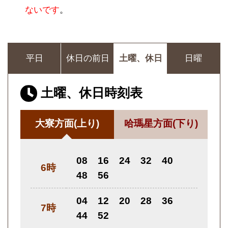
ないです
。
平日
休日の前日
土曜、休日
日曜
土曜、休日時刻表
大寮方面
(上り)
哈瑪星方面
(下り)
08
16
24
32
40
6時
48
56
04
12
20
28
36
7時
44
52