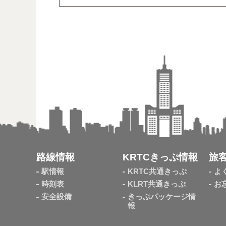
路線情報
KRTCきっぷ情報
旅
駅情報
KRTC共通きっぷ
よ
時刻表
KLRT共通きっぷ
お
安全設備
きっぷパッケージ情
報