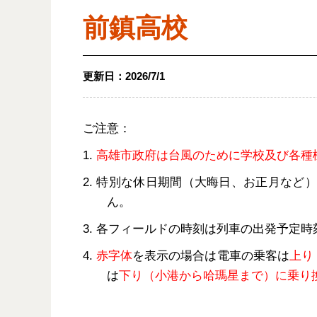
前鎮高校
更新日：
2026/7/1
ご注意：
1.
高雄市政府は台風のために学校及び各種
2. 特別な休日期間（大晦日、お正月な
ん。
3. 各フィールドの時刻は列車の出発予定
4.
赤字体
を表示の場合は電車の乗客は
上り
は
下り（小港から哈瑪星まで）に乗り