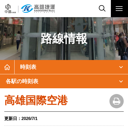
路線情報
時刻表
各駅の時刻表
高雄国際空港
更新日：
2026/7/1