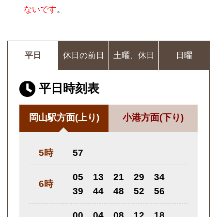
ないです
。
平日
休日の前日
土曜、休日
日曜
平日時刻表
岡山駅方面
(上り)
小港方面
(下り)
5時
57
05
13
21
29
34
6時
39
44
48
52
56
00
04
08
12
18