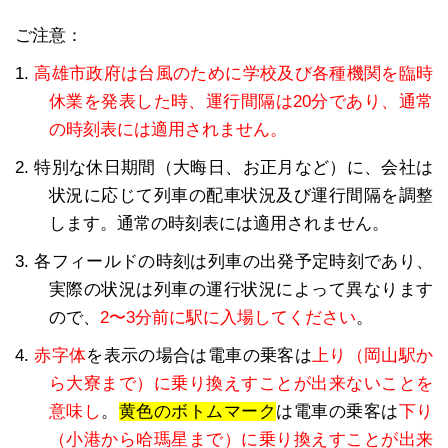
ご注意：
1.
高雄市政府は台風のために学校及び各種機関を臨時
休業を発表した時、運行間隔は20分であり、通常
の時刻表には適用されません。
2. 特別な休日期間（大晦日、お正月など）に、会社は
状況に応じて列車の配車状況及び運行間隔を調整
します。通常の時刻表には適用されません。
3. 各フィールドの時刻は列車の出発予定時刻であり、
実際の状況は列車の運行状況によって異なります
ので、
2〜3分前に駅に入場してください
。
4.
赤字体
を表示の場合は電車の乗客は
上り（岡山駅か
ら大寮まで）に乗り換えすことが出来ないことを
意味し
。
黄色のボトムマーク
は電車の乗客は
下り
（小港から哈瑪星まで）に乗り換えすことが出来