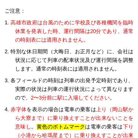
ご注意：
1.
高雄市政府は台風のために学校及び各種機関を臨時
休業を発表した時、運行間隔は20分であり、通常
の時刻表には適用されません。
2. 特別な休日期間（大晦日、お正月など）に、会社は
状況に応じて列車の配車状況及び運行間隔を調整
します。通常の時刻表には適用されません。
3. 各フィールドの時刻は列車の出発予定時刻であり、
実際の状況は列車の運行状況によって異なります
ので、
2〜3分前に駅に入場してください
。
4.
赤字体
を表示の場合は電車の乗客は
上り（岡山駅か
ら大寮まで）に乗り換えすことが出来ないことを
意味し
。
黄色のボトムマーク
は電車の乗客は
下り
（小港から哈瑪星まで）に乗り換えすことが出来