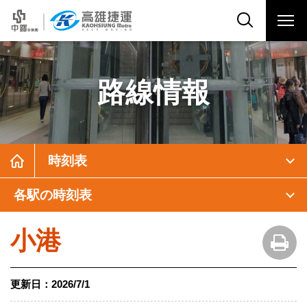
路線情報
時刻表
各駅の時刻表
小港
更新日：
2026/7/1