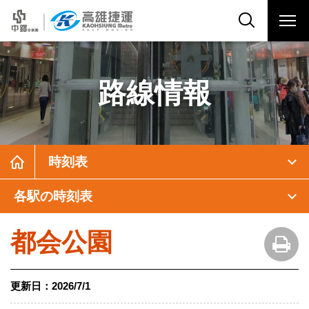
路線情報
時刻表
各駅の時刻表
都会公園
更新日：
2026/7/1