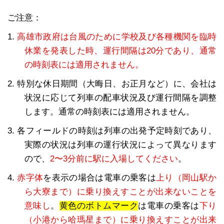
ご注意：
1.
高雄市政府は台風のために学校及び各種機関を臨時
休業を発表した時、運行間隔は20分であり、通常
の時刻表には適用されません。
2. 特別な休日期間（大晦日、お正月など）に、会社は
状況に応じて列車の配車状況及び運行間隔を調整
します。通常の時刻表には適用されません。
3. 各フィールドの時刻は列車の出発予定時刻であり、
実際の状況は列車の運行状況によって異なります
ので、
2〜3分前に駅に入場してください
。
4.
赤字体
を表示の場合は電車の乗客は
上り（岡山駅か
ら大寮まで）に乗り換えすことが出来ないことを
意味し
。
黄色のボトムマーク
は電車の乗客は
下り
（小港から哈瑪星まで）に乗り換えすことが出来