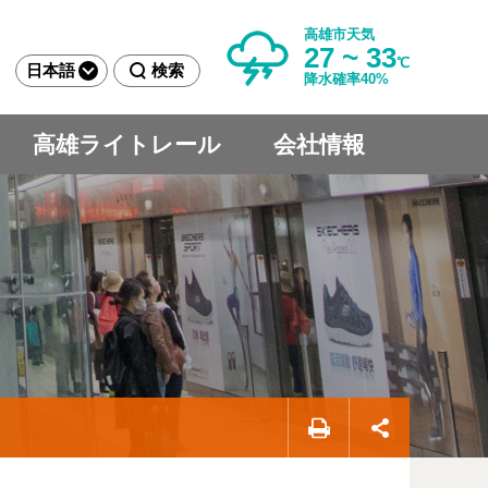
高雄市天気
27 ~ 33
℃
日本語
検索
降水確率40%
高雄ライトレール
会社情報