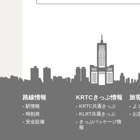
路線情報
KRTCきっぷ情報
旅
駅情報
KRTC共通きっぷ
よ
時刻表
KLRT共通きっぷ
お
安全設備
きっぷパッケージ情
報