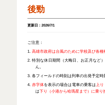
後勁
更新日：
2026/7/1
ご注意：
1.
高雄市政府は台風のために学校及び各種
2. 特別な休日期間（大晦日、お正月な
ん。
3. 各フィールドの時刻は列車の出発予定
4.
赤字体
を表示の場合は電車の乗客は
上り
は
下り（小港から哈瑪星まで）に乗り