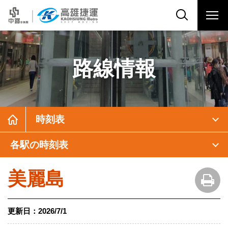
路線情報
時刻表
各駅の時刻表
美麗島
更新日：
2026/7/1