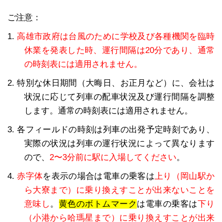
ご注意：
1.
高雄市政府は台風のために学校及び各種機関を臨時
休業を発表した時、運行間隔は20分であり、通常
の時刻表には適用されません。
2. 特別な休日期間（大晦日、お正月など）に、会社は
状況に応じて列車の配車状況及び運行間隔を調整
します。通常の時刻表には適用されません。
3. 各フィールドの時刻は列車の出発予定時刻であり、
実際の状況は列車の運行状況によって異なります
ので、
2〜3分前に駅に入場してください
。
4.
赤字体
を表示の場合は電車の乗客は
上り（岡山駅か
ら大寮まで）に乗り換えすことが出来ないことを
意味し
。
黄色のボトムマーク
は電車の乗客は
下り
（小港から哈瑪星まで）に乗り換えすことが出来