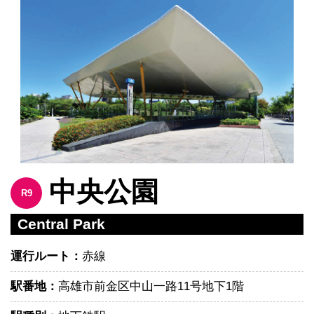
中央公園
R9
Central Park
運行ルート：
赤線
駅番地：
高雄市前金区中山一路11号地下1階