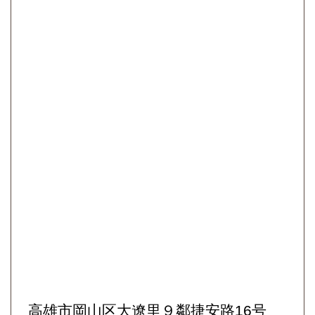
高雄市岡山区大遼里９鄰捷安路16号