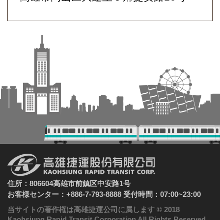
住所：806604高雄市前鎮区中安路1号
お客様センター：+886-7-793-8888 受付時間：07:00~23:00
当サイトの著作権は高雄捷運公司に属します © 2018
Kaohsiung Rapid Transit Corporation All Rights Reserved.