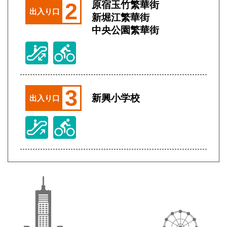
2
原宿玉竹繁華街
出入り口
新堀江繁華街
中央公園繁華街
3
新興小学校
出入り口