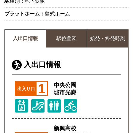
駅種別：
地下鉄駅
プラットホーム：
島式ホーム
入出口情報
駅位置図
始発・終発時刻
入出口情報
1
中央公園
出入り口
城市光廊
新興高校