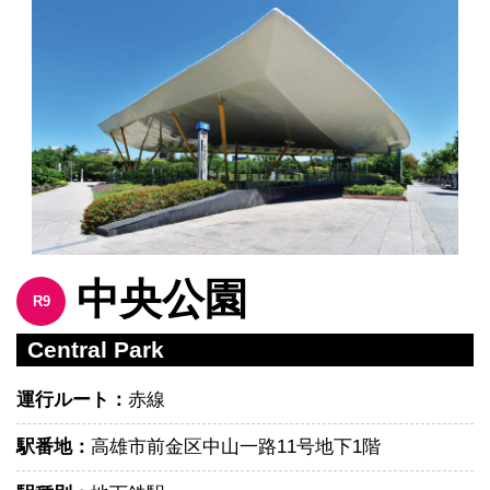
中央公園
R9
Central Park
運行ルート：
赤線
駅番地：
高雄市前金区中山一路11号地下1階