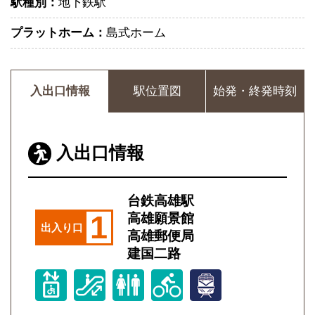
駅種別：
地下鉄駅
プラットホーム：
島式ホーム
入出口情報
駅位置図
始発・終発時刻
入出口情報
台鉄高雄駅
1
高雄願景館
出入り口
高雄郵便局
建国二路