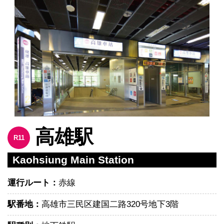
高雄駅
R11
Kaohsiung Main Station
運行ルート：
赤線
駅番地：
高雄市三民区建国二路320号地下3階