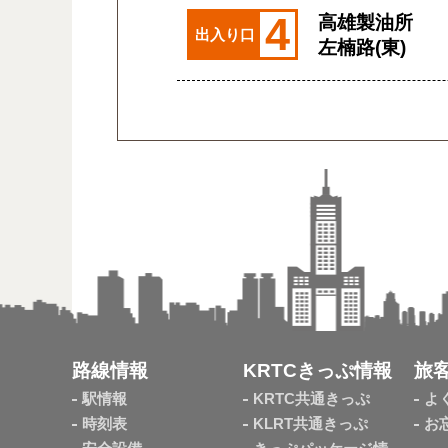
4
高雄製油所
出入り口
左楠路(東)
路線情報
KRTCきっぷ情報
旅
駅情報
KRTC共通きっぷ
よ
時刻表
KLRT共通きっぷ
お