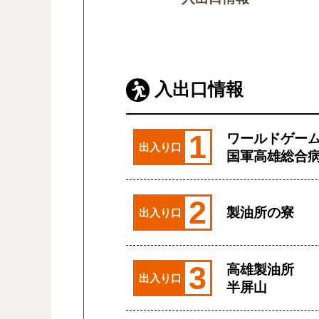
入出口情報
1
ワールドゲー
出入り口
国軍高雄総合
2
製油所の寮
出入り口
3
高雄製油所
出入り口
半屏山