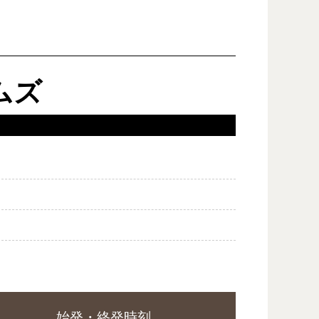
ムズ
始発・終発時刻