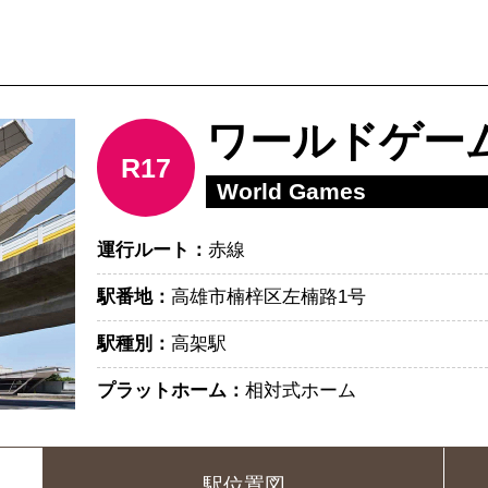
ワールドゲー
R17
World Games
運行ルート：
赤線
駅番地：
高雄市楠梓区左楠路1号
駅種別：
高架駅
プラットホーム：
相対式ホーム
駅位置図