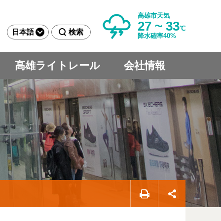
高雄市天気
27 ~ 33
℃
日本語
検索
降水確率40%
高雄ライトレール
会社情報