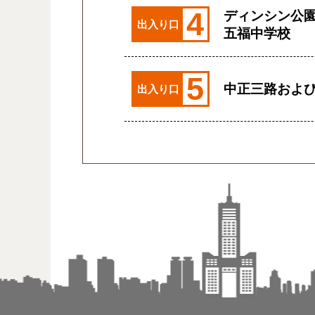
4
ディンシン公
出入り口
五福中学校
5
中正三路およ
出入り口