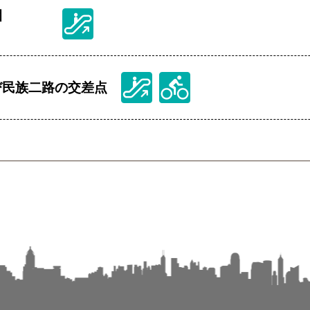
園
び民族二路の交差点