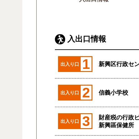
入出口情報
1
新興区行政セ
出入り口
2
信義小学校
出入り口
3
財産税の行政
出入り口
新興區保健所