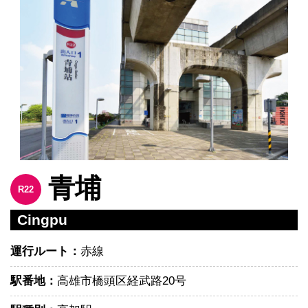
青埔
R22
Cingpu
運行ルート：
赤線
駅番地：
高雄市橋頭区経武路20号