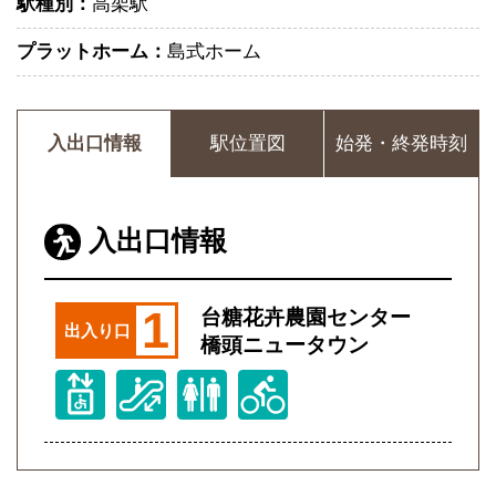
駅種別：
高架駅
プラットホーム：
島式ホーム
入出口情報
駅位置図
始発・終発時刻
入出口情報
1
台糖花卉農園センター
出入り口
橋頭ニュータウン