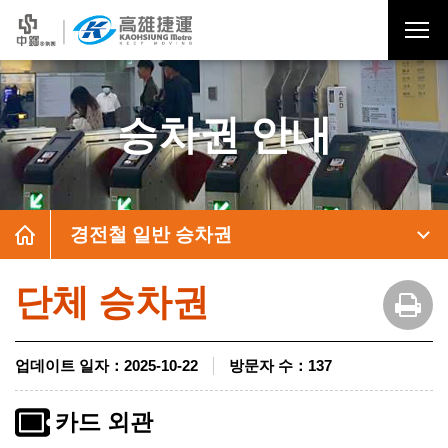
승차권 안내
경전철 일반 승차권
단체 승차권
업데이트 일자
：
2025-10-22
방문자 수
：
137
카드 외관