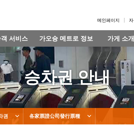
:::
메인페이지
자
승객 서비스
가오슝 메트로 정보
가게 소
승차권 안내
차권
各家票證公司發行票種