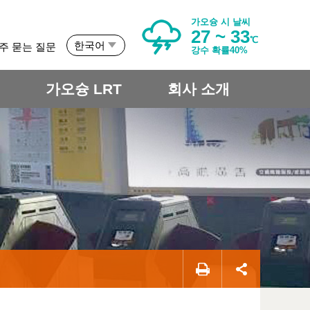
가오슝 시 날씨
27 ~ 33
℃
한국어
주 묻는 질문
강수 확률40%
개
가오슝 LRT
회사 소개