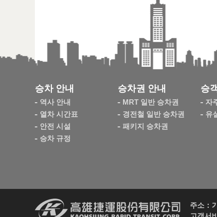
승차 안내
승차권 안내
승객
역사 안내
MRT 일반 승차권
자
열차 시간표
경전철 일반 승차권
유
안전 시설
패키지 승차권
승차 규정
주소：가오
고객서비스