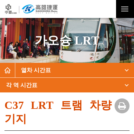
가오슝 LRT
열차 시간표
각 역 시간표
C37 LRT 트램 차량
기지