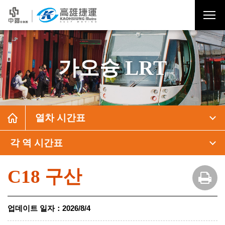
가오슝 LRT
열차 시간표
각 역 시간표
C18 구산
업데이트 일자
：
2026/8/4