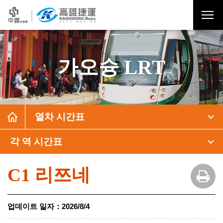
가오슝 LRT
열차 시간표
각 역 시간표
C1 리쯔네
업데이트 일자
：
2026/8/4