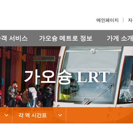
:::
메인페이지
자
승객 서비스
가오슝 메트로 정보
가게 소
가오슝 LRT
각 역 시간표