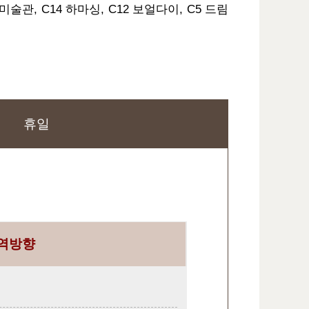
미술관, C14 하마싱, C12 보얼다이, C5 드림
휴일
역방향