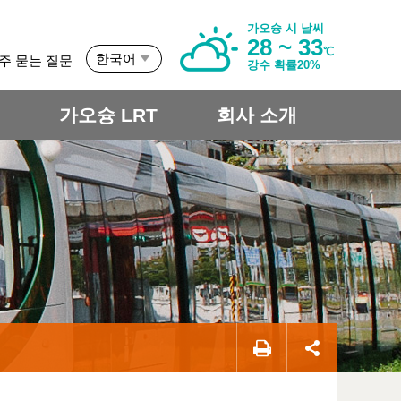
가오슝 시 날씨
28 ~ 33
℃
한국어
주 묻는 질문
강수 확률20%
개
가오슝 LRT
회사 소개