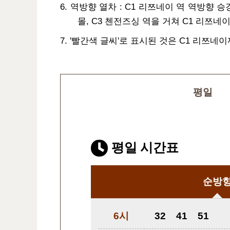
6. 역방향 열차 : C1 리쯔네이 역 역방향 승강
몰, C3 첸전즈싱 역을 거쳐 C1 리쯔네
7. '빨간색 글씨'로 표시된 것은 C1 리쯔
평일
평일 시간표
순방
6시
32
41
51