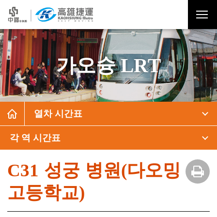
가오슝 LRT
열차 시간표
각 역 시간표
C31 성궁 병원(다오밍
고등학교)