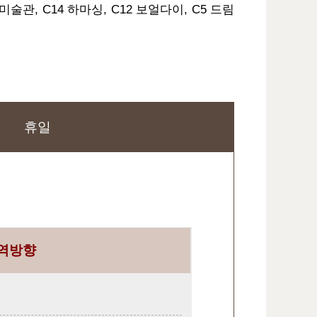
미술관, C14 하마싱, C12 보얼다이, C5 드림
휴일
역방향