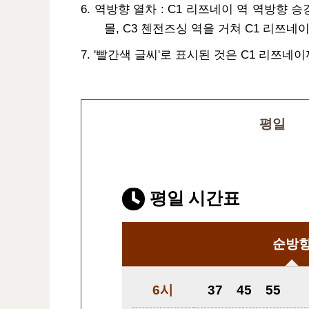
6. 역방향 열차 : C1 리쯔네이 역 역방향 승강
몰, C3 첸전즈싱 역을 거쳐 C1 리쯔네
7. '빨간색 글씨'로 표시된 것은 C1 리쯔
평일
평일 시간표
순방
6시
37
45
55