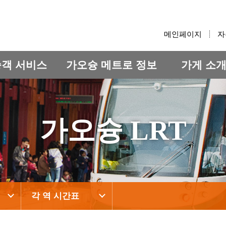
:::
메인페이지
자
승객 서비스
가오슝 메트로 정보
가게 소
가오슝 LRT
각 역 시간표