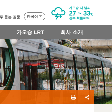
가오슝 시 날씨
27 ~ 33
℃
한국어
주 묻는 질문
강수 확률40%
개
가오슝 LRT
회사 소개