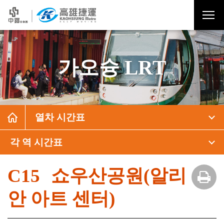
가오슝 LRT
열차 시간표
각 역 시간표
C15 쇼우산공원(알리
안 아트 센터)