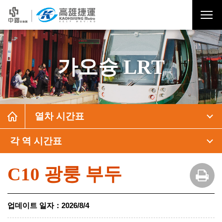
가오슝 LRT
열차 시간표
각 역 시간표
C10 광룽 부두
업데이트 일자
：
2026/8/4