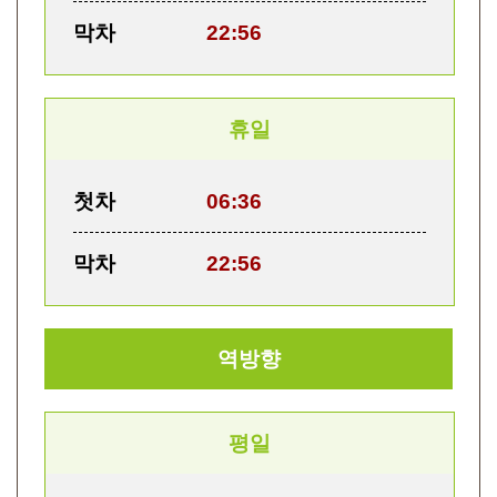
막차
22:56
휴일
첫차
06:36
막차
22:56
역방향
평일