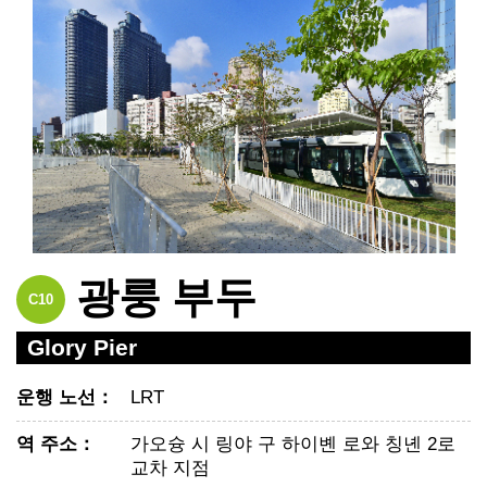
광룽 부두
C10
Glory Pier
운행 노선
：
LRT
역 주소
：
가오슝 시 링야 구 하이볜 로와 칭녠 2로
교차 지점